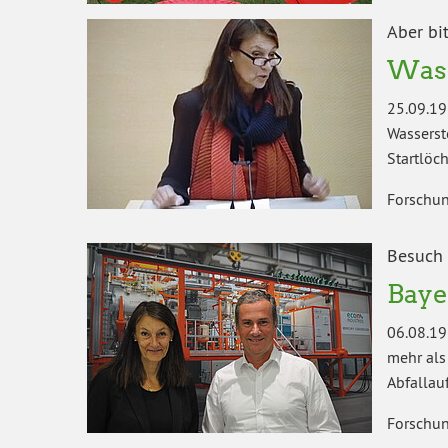
Aber bi
Wass
25.09.19
Wassersto
Startlöc
Forschun
Besuch 
Baye
06.08.19
mehr als
Abfallau
Forschun