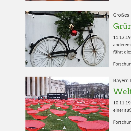
Großes 
Grün
11.12.19
anderem 
führt di
Forschun
Bayern 
Welt
10.11.19
einer au
Forschun