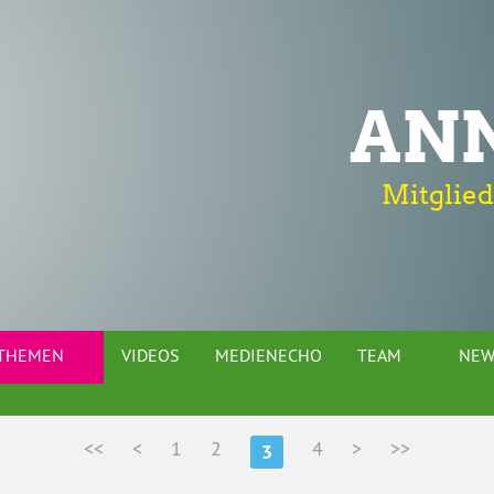
AN
Mitglied
THEMEN
VIDEOS
MEDIENECHO
TEAM
NEW
<<
<
1
2
4
>
>>
3