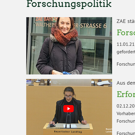
Forschungspolitik
ZAE stä
Fors
11.01.21
geforder
Forschun
Aus de
Erfo
02.12.20
Vorhaben
Forschun
Forschun