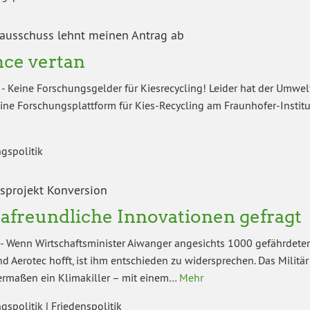
usschuss lehnt meinen Antrag ab
ce vertan
-
Keine Forschungsgelder für Kiesrecycling! Leider hat der Umwel
eine Forschungsplattform für Kies-Recycling am Fraunhofer-Institu
gspolitik
sprojekt Konversion
afreundliche Innovationen gefragt
-
Wenn Wirtschaftsminister Aiwanger angesichts 1000 gefährdeter Ar
nd Aerotec hofft, ist ihm entschieden zu widersprechen. Das Militä
rmaßen ein Klimakiller – mit einem…
Mehr
gspolitik
|
Friedenspolitik