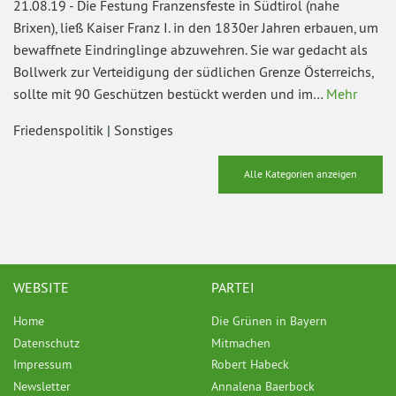
21.08.19
-
Die Festung Franzensfeste in Südtirol (nahe
Brixen), ließ Kaiser Franz I. in den 1830er Jahren erbauen, um
bewaffnete Eindringlinge abzuwehren. Sie war gedacht als
Bollwerk zur Verteidigung der südlichen Grenze Österreichs,
sollte mit 90 Geschützen bestückt werden und im…
Mehr
Friedenspolitik
|
Sonstiges
Alle Kategorien anzeigen
WEBSITE
PARTEI
Home
Die Grünen in Bayern
Datenschutz
Mitmachen
Impressum
Robert Habeck
Newsletter
Annalena Baerbock