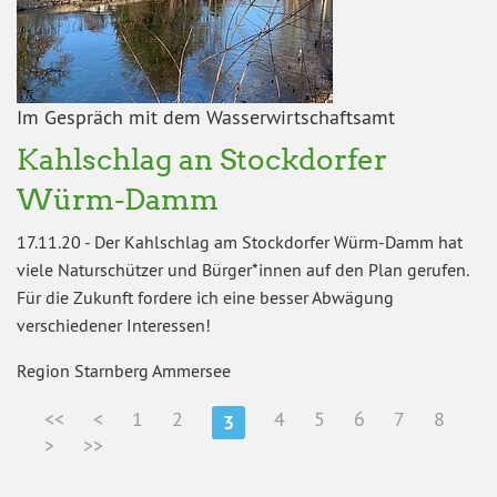
Im Gespräch mit dem Wasserwirtschaftsamt
Kahlschlag an Stockdorfer
Würm-Damm
17.11.20
-
Der Kahlschlag am Stockdorfer Würm-Damm hat
viele Naturschützer und Bürger*innen auf den Plan gerufen.
Für die Zukunft fordere ich eine besser Abwägung
verschiedener Interessen!
Region Starnberg Ammersee
<<
<
1
2
4
5
6
7
8
3
>
>>