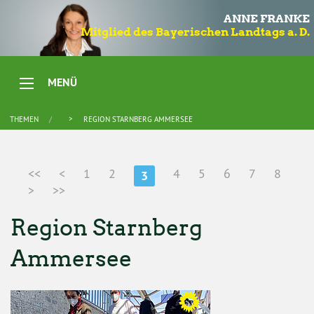
ANNE FRANKE
Mitglied des Bayerischen Landtags a. D.
MENÜ
THEMEN
REGION STARNBERG AMMERSEE
<<
<
1
2
4
5
6
7
8
3
>
>>
Region Starnberg
Ammersee