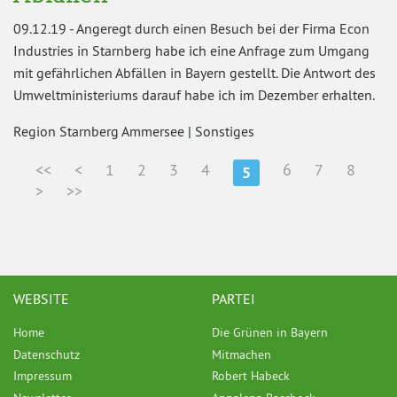
09.12.19
-
Angeregt durch einen Besuch bei der Firma Econ
Industries in Starnberg habe ich eine Anfrage zum Umgang
mit gefährlichen Abfällen in Bayern gestellt. Die Antwort des
Umweltministeriums darauf habe ich im Dezember erhalten.
Region Starnberg Ammersee
|
Sonstiges
<<
<
1
2
3
4
6
7
8
5
>
>>
WEBSITE
PARTEI
Home
Die Grünen in Bayern
Datenschutz
Mitmachen
Impressum
Robert Habeck