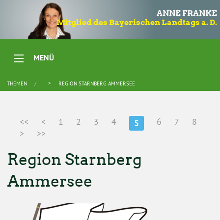
ANNE FRANKE
Mitglied des Bayerischen Landtags a. D.
MENÜ
THEMEN
REGION STARNBERG AMMERSEE
<<
<
1
2
3
4
6
7
8
5
>
>>
Region Starnberg
Ammersee