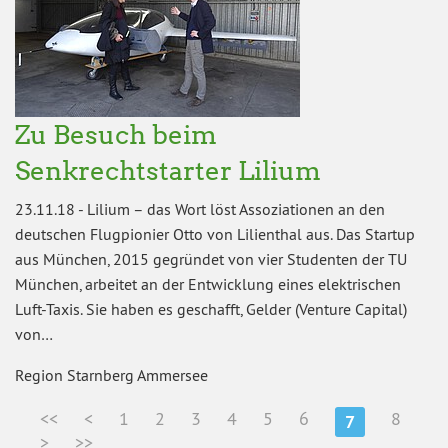
Zu Besuch beim
Senkrechtstarter Lilium
23.11.18
-
Lilium – das Wort löst Assoziationen an den
deutschen Flugpionier Otto von Lilienthal aus. Das Startup
aus München, 2015 gegründet von vier Studenten der TU
München, arbeitet an der Entwicklung eines elektrischen
Luft-Taxis. Sie haben es geschafft, Gelder (Venture Capital)
von…
Region Starnberg Ammersee
<<
<
1
2
3
4
5
6
8
7
>
>>