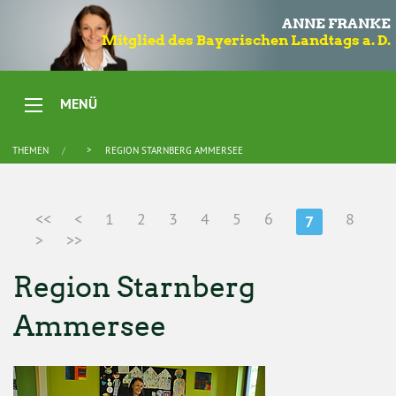
ANNE FRANKE
Mitglied des Bayerischen Landtags a. D.
MENÜ
THEMEN
REGION STARNBERG AMMERSEE
<<
<
1
2
3
4
5
6
8
7
>
>>
Region Starnberg
Ammersee