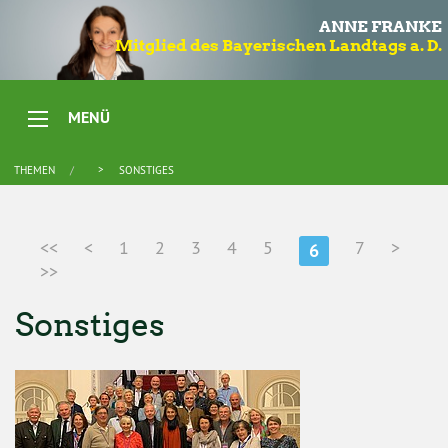
ANNE FRANKE
Mitglied des Bayerischen Landtags a. D.
MENÜ
THEMEN
SONSTIGES
<<
<
1
2
3
4
5
7
>
6
>>
Sonstiges