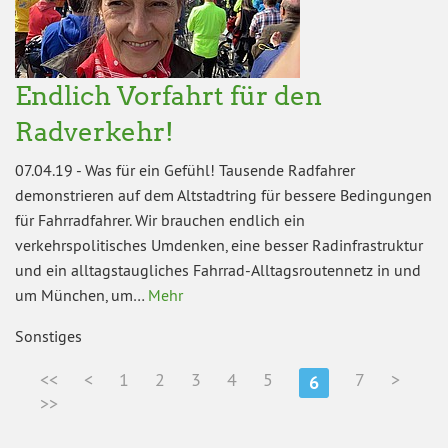
Endlich Vorfahrt für den
Radverkehr!
07.04.19
-
Was für ein Gefühl! Tausende Radfahrer
demonstrieren auf dem Altstadtring für bessere Bedingungen
für Fahrradfahrer. Wir brauchen endlich ein
verkehrspolitisches Umdenken, eine besser Radinfrastruktur
und ein alltagstaugliches Fahrrad-Alltagsroutennetz in und
um München, um…
Mehr
Sonstiges
<<
<
1
2
3
4
5
7
>
6
>>