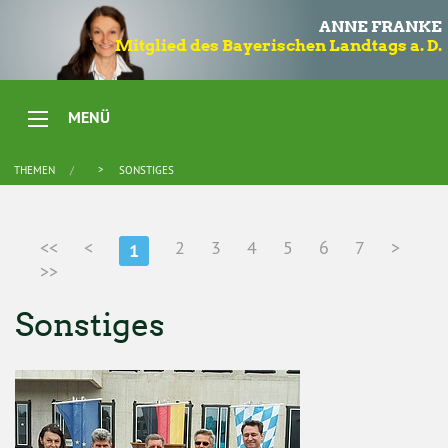
ANNE FRANKE
Mitglied des Bayerischen Landtags a. D.
MENÜ
THEMEN
SONSTIGES
<<
<
2
3
4
5
6
7
>
1
>>
Sonstiges