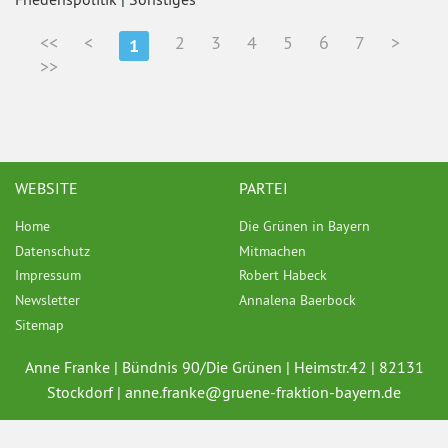
<<
<
2
3
4
5
6
7
>
1
>>
WEBSITE
PARTEI
Home
Die Grünen in Bayern
Datenschutz
Mitmachen
Impressum
Robert Habeck
Newsletter
Annalena Baerbock
Sitemap
Anne Franke | Bündnis 90/Die Grünen | Heimstr.42 | 82131
Stockdorf |
anne.franke@
gruene-fraktion-bayern.de